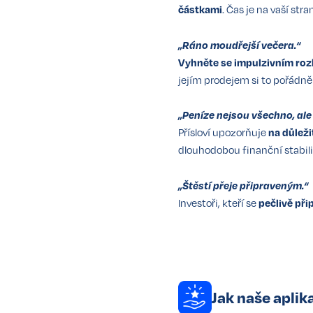
částkami
. Čas je na vaší str
„Ráno moudřejší večera.“
Vyhněte se impulzivním ro
jejím prodejem si to pořádně
„Peníze nejsou všechno, ale 
Přísloví upozorňuje
na důleži
dlouhodobou finanční stabili
„Štěstí přeje připraveným.“
Investoři, kteří se
pečlivě přip
Jak naše apli