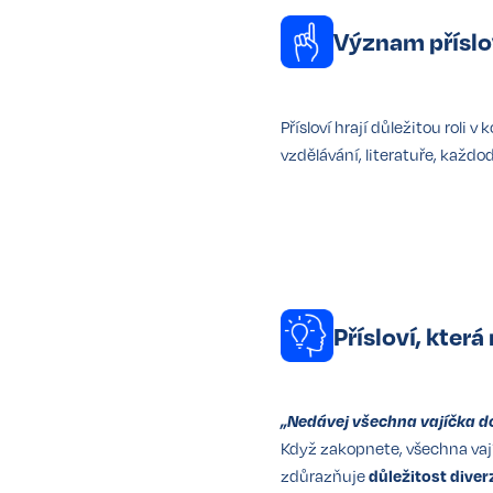
Význam příslo
Přísloví hrají důležitou roli
vzdělávání, literatuře, každo
Přísloví, kte
„Nedávej všechna vajíčka d
Když zakopnete, všechna vajíč
zdůrazňuje
důležitost diver