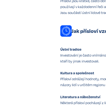
Přísloví jsou krátké, často o
používají v každodenní řeči
Jsou součástí ústní lidové tr
Jak přísloví vz
Ústní tradice
Investování je často vnímáno
kteří by jinak investovali.
Kultura a společnost
Přísloví odrážejí hodnoty, m
názory lidí v určitém region
Literatura a náboženství
Některá přísloví pocházejí z 