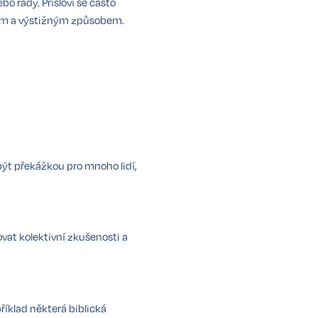
bo rady. Přísloví se často
čným a výstižným způsobem.
být překážkou pro mnoho lidí,
vat kolektivní zkušenosti a
říklad některá biblická