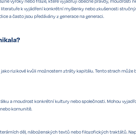
brazné výroky nebo fráze, které vyjadřují obecné pravdy, moudrosti ne
 a literatuře k vyjádření konkrétní myšlenky nebo zkušenosti stru
adice a často jsou předávány z generace na generaci.
nikala?
 jako rizikové kvůli možnostem ztráty kapitálu. Tento strach může 
orálku a moudrost konkrétní kultury nebo společnosti. Mohou vyjadřo
u nebo komunitě.
literárních děl, náboženských textů nebo filozofických traktátů. Nap