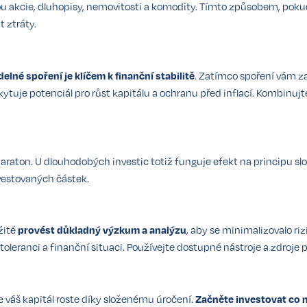
jsou akcie, dluhopisy, nemovitosti a komodity. Tímto způsobem, pok
 ztráty.
delné spoření je klíčem k finanční stabilitě
.
Zatímco spoření vám zaj
ytuje potenciál pro růst kapitálu a ochranu před inflací.
Kombinujte
maraton.
U dlouhodobých investic totiž funguje efekt na principu sl
nvestovaných částek.
žité
provést důkladný výzkum a analýzu
, aby se minimalizovalo ri
 toleranci a finanční situaci. Používejte dostupné nástroje a zdroje
e váš kapitál roste díky složenému úročení.
Začněte investovat co ne