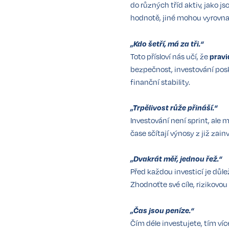
do různých tříd aktiv, jako 
hodnotě, jiné mohou vyrovnat
„Kdo šetří, má za tři.“
Toto přísloví nás učí, že
pravi
bezpečnost, investování posk
finanční stability.
„Trpělivost růže přináší.“
Investování není sprint, ale 
čase sčítají výnosy z již zai
„Dvakrát měř, jednou řež.“
Před každou investicí je důle
Zhodnoťte své cíle, rizikovou
„Čas jsou peníze.“
Čím déle investujete, tím víc