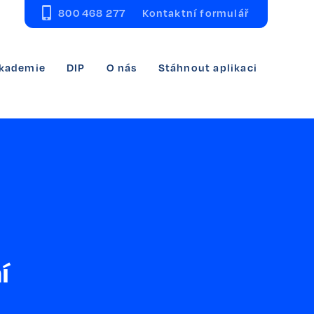
800 468 277
Kontaktní formulář
kademie
DIP
O nás
Stáhnout aplikaci
í