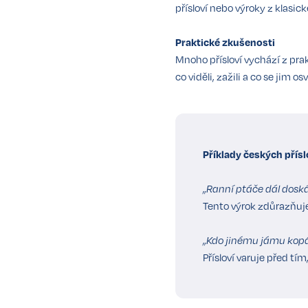
přísloví nebo výroky z klasick
Praktické zkušenosti
Mnoho přísloví vychází z pra
co viděli, zažili a co se jim 
Příklady českých přísl
„Ranní ptáče dál doská
Tento výrok zdůrazňuje
„Kdo jinému jámu kopá
Přísloví varuje před tí