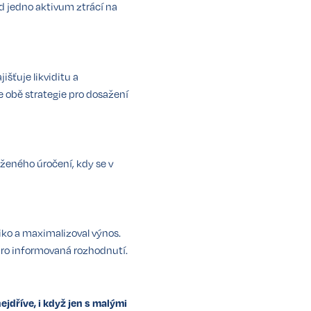
ud jedno aktivum ztrácí na
išťuje likviditu a
 obě strategie pro dosažení
oženého úročení, kdy se v
ziko a maximalizoval výnos.
 pro informovaná rozhodnutí.
jdříve, i když jen s malými