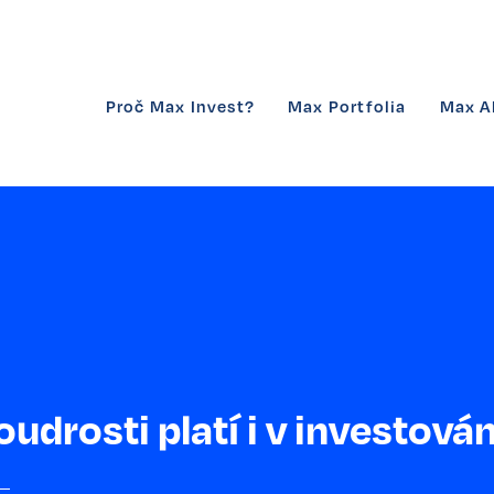
Proč Max Invest?
Max Portfolia
Max A
udrosti platí i v investován