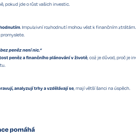
aně, pokud jde o růst vašich investic.
zhodnutím
. Impulzivní rozhodnutí mohou vést k finančním ztrátám.
 promyslete.
bez peněz není nic.“
tost peněz a finančního plánování v životě
, což je důvod, proč je i
tu.
ravují, analyzují trhy a vzdělávají se
, mají větší šanci na úspěch.
kace pomáhá