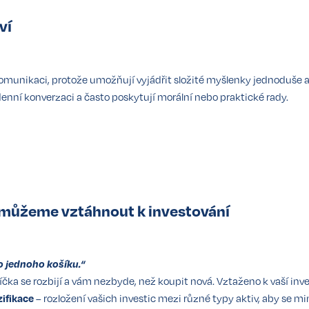
ví
 v komunikaci, protože umožňují vyjádřit složité myšlenky jednoduše a
denní konverzaci a často poskytují morální nebo praktické rady.
rá můžeme vztáhnout k investování
o jednoho košíku.“
ka se rozbijí a vám nezbyde, než koupit nová. Vztaženo k vaší invest
zifikace
– rozložení vašich investic mezi různé typy aktiv, aby se min