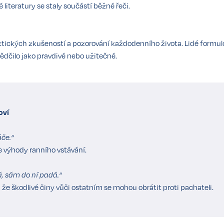
é literatury se staly součástí běžné řeči.
ktických zkušeností a pozorování každodenního života. Lidé formulov
osvědčilo jako pravdivé nebo užitečné.
oví
če.“
 výhody ranního vstávání.
, sám do ní padá.“
m, že škodlivé činy vůči ostatním se mohou obrátit proti pachateli.