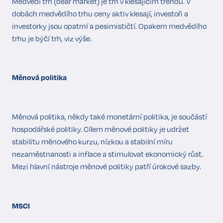
Medvědí trh (bear market) je trh v klesajícím trendu. V
dobách medvědího trhu ceny aktiv klesají, investoři a
investorky jsou opatrní a pesimističtí. Opakem medvědího
trhu je býčí trh,
viz výše
.
Měnová politika
Měnová politika, někdy také monetární politika, je součástí
hospodářské politiky. Cílem měnové politiky je udržet
stabilitu měnového kurzu, nízkou a stabilní míru
nezaměstnanosti a inflace a stimulovat ekonomický růst.
Mezi hlavní nástroje měnové politiky patří úrokové sazby.
MSCI