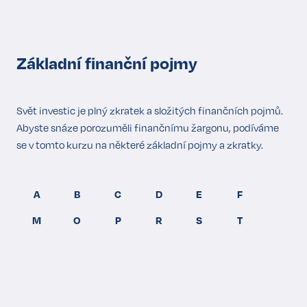
Kont
Základní finanční pojmy
Svět investic je plný zkratek a složitých finančních pojmů.
Abyste snáze porozuměli finančnímu žargonu, podíváme
se v tomto kurzu na některé základní pojmy a zkratky.
A
B
C
D
E
F
M
O
P
R
S
T