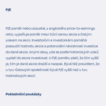
P/E
P/E poměr nebo ukazatel, z anglického price-to-earnings
ratio, vyjadřuje poměr mezi tržní cenou akcie a čistým
ziskem na akcii. Investorům a investorkám pomáhá
posoudit hodnotu akcie a potenciální návratnost investice
do dané akcie. Jinými slovy, zda se podle historických zisků
vyplatí do akcie investovat. U P/E poměru platí, že čím vyšší
je, tím je daná akcie dražší a naopak. Bývá též pravidlem, že
u tzv. růstových společností bývá P/E vyšší než u tzv.
hodnotových akcií.
Pokladniční poukázky