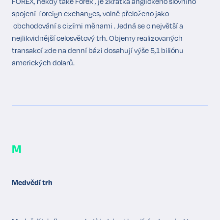
FOREX, někdy také Forex , je zkratka anglického slovního
spojení foreign exchanges, volně přeloženo jako
obchodování s cizími měnami . Jedná se o největší a
nejlikvidnější celosvětový trh. Objemy realizovaných
transakcí zde na denní bázi dosahují výše 5,1 biliónu
amerických dolarů.
M
Medvědí trh