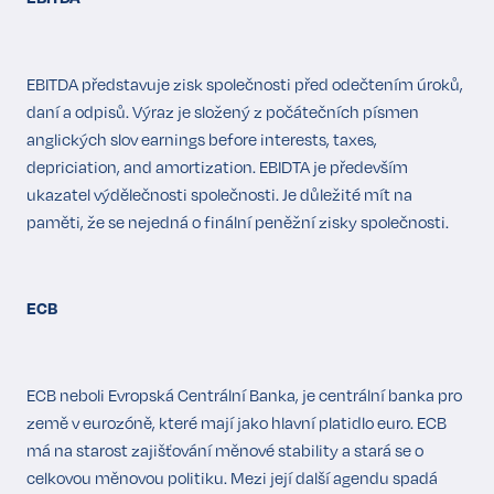
EBITDA představuje zisk společnosti před odečtením úroků,
daní a odpisů. Výraz je složený z počátečních písmen
anglických slov earnings before interests, taxes,
depriciation, and amortization. EBIDTA je především
ukazatel výdělečnosti společnosti. Je důležité mít na
paměti, že se nejedná o finální peněžní zisky společnosti.
ECB
ECB neboli Evropská Centrální Banka, je centrální banka pro
země v eurozóně, které mají jako hlavní platidlo euro. ECB
má na starost zajišťování měnové stability a stará se o
celkovou měnovou politiku. Mezi její další agendu spadá