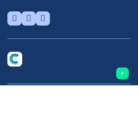
Součást skupiny CREDITAS
↑
© 2026 Max Invest, a.s.
Tento web běží na
solidpixels.