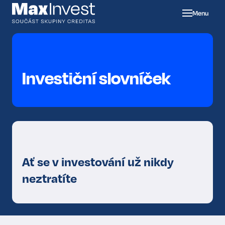
Menu
Proč
Max 
Investiční slovníček
Max
DIP
O ná
Ať se v investování už nikdy
neztratíte
Stáh
80