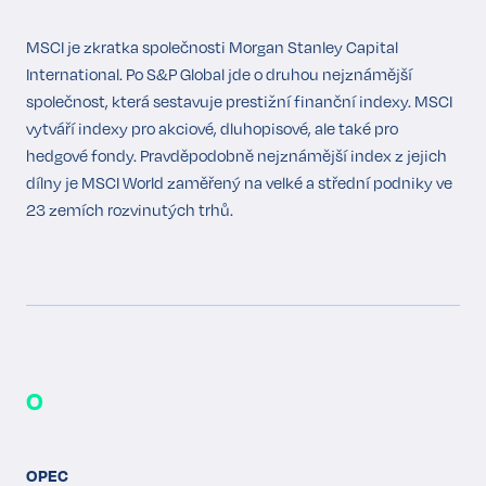
MSCI je zkratka společnosti Morgan Stanley Capital
International. Po S&P Global jde o druhou nejznámější
společnost, která sestavuje prestižní finanční indexy. MSCI
vytváří indexy pro akciové, dluhopisové, ale také pro
hedgové fondy. Pravděpodobně nejznámější index z jejich
dílny je MSCI World zaměřený na velké a střední podniky ve
23 zemích rozvinutých trhů.
O
OPEC