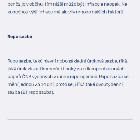
peněz je v oběhu, tím nižší může být inflace a naopak. Na
konečnou výši inflace má ale vliv mnoho dalších faktorů.
Repo sazba
Repo sazba, také hlavní nebo základní úroková sazba, říká,
jaký úrok získají komerční banky za odkoupení cenných
papírů ČNB vydaných v rámci repo operace. Repo sazba se
mění jednou za 14 dní, proto se jí říká také dvoutýdenní
sazba (2T repo sazba).