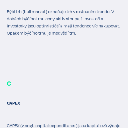
Býčí trh (bull market) označuje trh v rostoucím trendu. V
dobách býčího trhu ceny aktiv stoupají, investoři a
investorky jsou optimističtí a mají tendence víc nakupovat.
Opakem býčího trhu je medvědí trh.
C
CAPEX
CAPEX (z angl. capital expenditures ) jsou kapitálové výdaje