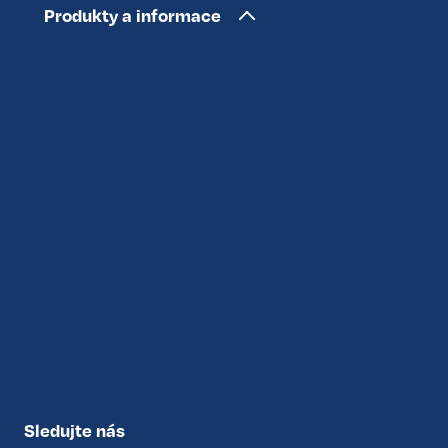
Produkty a informace
Max Portfolia
Max Akademie
Dlouhodobý investiční produkt
Stáhnout aplikaci
Blog o investování
Investiční slovníček
Časté dotazy
Kontaktní formulář
Sledujte nás