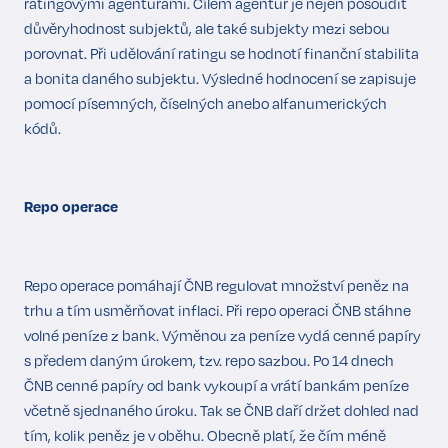
ratingovými agenturami. Cílem agentur je nejen posoudit
důvěryhodnost subjektů, ale také subjekty mezi sebou
porovnat. Při udělování ratingu se hodnotí finanční stabilita
a bonita daného subjektu. Výsledné hodnocení se zapisuje
pomocí písemných, číselných anebo alfanumerických
kódů.
Repo operace
Repo operace pomáhají ČNB regulovat množství peněz na
trhu a tím usměrňovat inflaci. Při repo operaci ČNB stáhne
volné peníze z bank. Výměnou za peníze vydá cenné papíry
s předem daným úrokem, tzv. repo sazbou. Po 14 dnech
ČNB cenné papíry od bank vykoupí a vrátí bankám peníze
včetně sjednaného úroku. Tak se ČNB daří držet dohled nad
tím, kolik peněz je v oběhu. Obecně platí, že čím méně